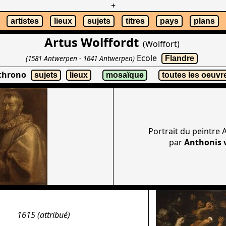
+
artistes
lieux
sujets
titres
pays
plans
Artus Wolffordt
(Wolffort)
Ecole
(1581 Antwerpen - 1641 Antwerpen)
Flandre
 chrono
sujets
lieux
mosaïque
toutes les oeuvr
Portrait du peintre 
par
Anthonis 
1615 (attribué)