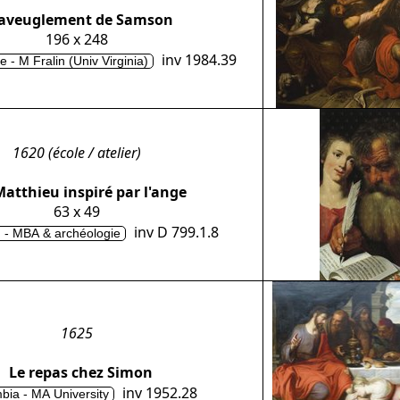
'aveuglement de Samson
196 x 248
inv 1984.39
le - M Fralin (Univ Virginia)
1620 (école / atelier)
Matthieu inspiré par l'ange
63 x 49
inv D 799.1.8
 - MBA & archéologie
1625
Le repas chez Simon
inv 1952.28
bia - MA University