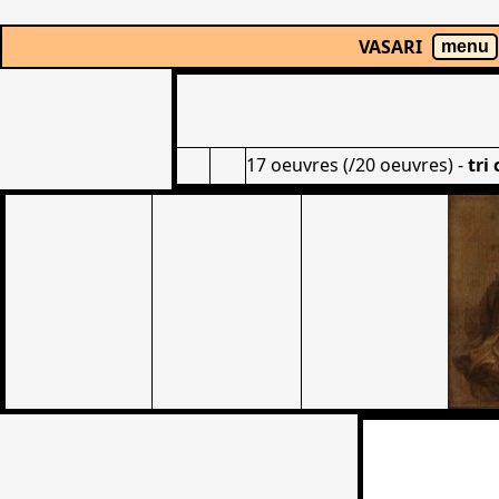
VASARI
menu
17 oeuvres (/20 oeuvres)
-
tri