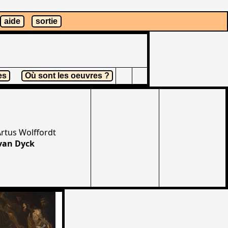
aide
sortie
es
Où sont les oeuvres ?
Artus Wolffordt
van Dyck