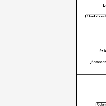
L
Charlottesvil
St 
Besançon
Colum