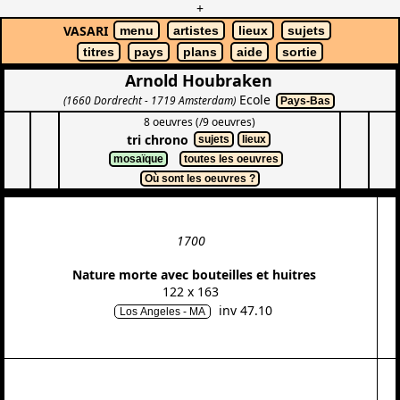
+
VASARI
menu
artistes
lieux
sujets
titres
pays
plans
aide
sortie
Arnold Houbraken
Ecole
(1660 Dordrecht - 1719 Amsterdam)
Pays-Bas
8 oeuvres (/9 oeuvres)
tri chrono
sujets
lieux
mosaïque
toutes les oeuvres
Où sont les oeuvres ?
1700
Nature morte avec bouteilles et huitres
122 x 163
inv 47.10
Los Angeles - MA