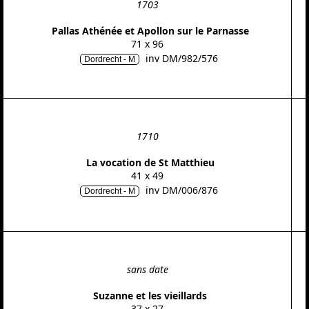
1703
Pallas Athénée et Apollon sur le Parnasse
71 x 96
inv DM/982/576
Dordrecht - M
1710
La vocation de St Matthieu
41 x 49
inv DM/006/876
Dordrecht - M
sans date
Suzanne et les vieillards
37 x 27