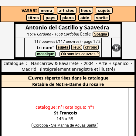
+
VASARI
menu
artistes
lieux
sujets
titres
pays
plans
aide
sortie
Antonio del Castillo y Saavedra
Ecole
(1616 Cordoba - 1668 Cordoba)
Spagna
117 oeuvres (/117 oeuvres) - page 1 / 2
tri num°
sujets
lieux
chrono
mosaïque
Où sont les oeuvres ?
catalogue : Nancarrow & Bavarrete - 2004 - Arte Hispanico -
Madrid (intégralement enregistré et illustré)
Œuvres répertoriées dans le catalogue
Retable de Notre-Dame du rosaire
catalogue: n°1
catalogue: n°1
St François
145 x 58
Cordoba - Ste Marina de Aguas Santa