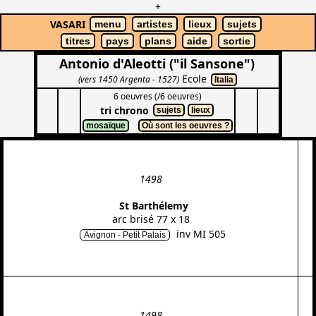
+
VASARI
menu
artistes
lieux
sujets
titres
pays
plans
aide
sortie
Antonio d'Aleotti ("il Sansone")
Ecole
(vers 1450 Argenta - 1527)
Italia
6 oeuvres (/6 oeuvres)
tri chrono
sujets
lieux
mosaïque
Où sont les oeuvres ?
1498
St Barthélemy
arc brisé 77 x 18
inv MI 505
Avignon - Petit Palais
1498