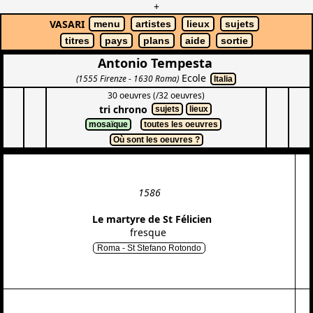
+
VASARI
menu
artistes
lieux
sujets
titres
pays
plans
aide
sortie
Antonio Tempesta
Ecole
(1555 Firenze - 1630 Roma)
Italia
30 oeuvres (/32 oeuvres)
tri chrono
sujets
lieux
mosaïque
toutes les oeuvres
Où sont les oeuvres ?
1586
Le martyre de St Félicien
fresque
Roma - St Stefano Rotondo