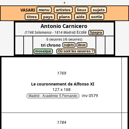
+
VASARI
menu
artistes
lieux
sujets
titres
pays
plans
aide
sortie
Antonio Carnicero
Ecole
(1748 Salamanca - 1814 Madrid)
Spagna
6 oeuvres (/6 oeuvres)
tri chrono
sujets
lieux
mosaïque
Où sont les oeuvres ?
1769
Le couronnement de Alfonso XI
127 x 168
inv 0579
Madrid - Académie S Fernando
1784