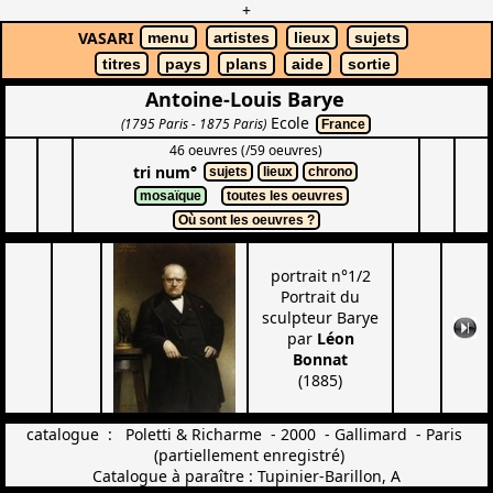
+
VASARI
menu
artistes
lieux
sujets
titres
pays
plans
aide
sortie
Antoine-Louis Barye
Ecole
(1795 Paris - 1875 Paris)
France
46 oeuvres (/59 oeuvres)
tri num°
sujets
lieux
chrono
mosaïque
toutes les oeuvres
Où sont les oeuvres ?
portrait n°1/2
Portrait du
sculpteur Barye
par
Léon
Bonnat
(1885)
catalogue : Poletti & Richarme - 2000 - Gallimard - Paris
(partiellement enregistré)
Catalogue à paraître : Tupinier-Barillon, A