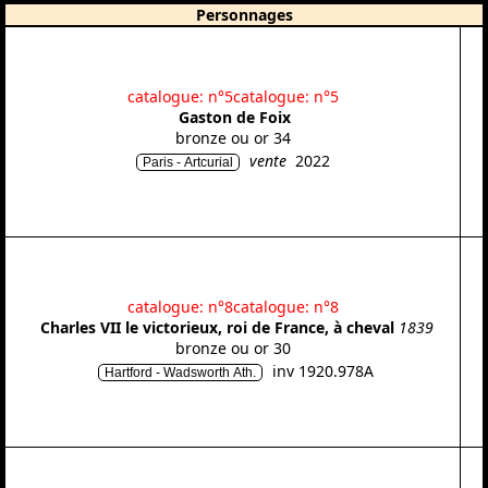
Personnages
catalogue: n°5
catalogue: n°5
Gaston de Foix
bronze ou or 34
vente
2022
Paris - Artcurial
catalogue: n°8
catalogue: n°8
Charles VII le victorieux, roi de France, à cheval
1839
bronze ou or 30
inv 1920.978A
Hartford - Wadsworth Ath.