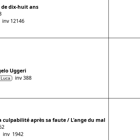
 de dix-huit ans
3
inv 12146
gelo Uggeri
inv 388
 Luca
a culpabilité après sa faute / L'ange du mal
62
inv 1942