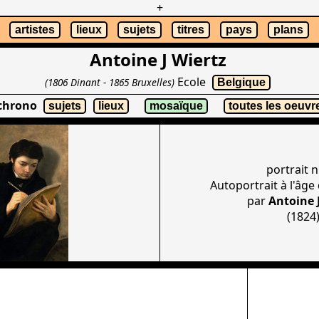
+
artistes
lieux
sujets
titres
pays
plans
Antoine J Wiertz
Ecole
(1806 Dinant - 1865 Bruxelles)
Belgique
 chrono
sujets
lieux
mosaïque
toutes les oeuvr
portrait n
Autoportrait à l'âge 
par
Antoine 
(1824