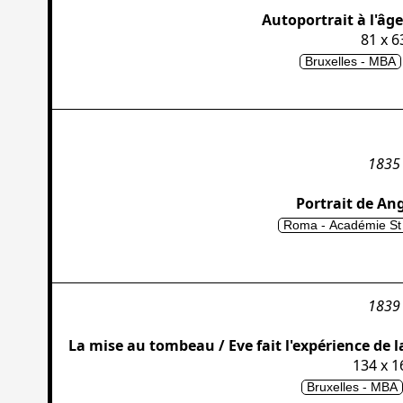
Autoportrait à l'âge
81 x 6
Bruxelles - MBA
1835
Portrait de An
Roma - Académie St
1839
La mise au tombeau / Eve fait l'expérience de l
134 x 1
Bruxelles - MBA