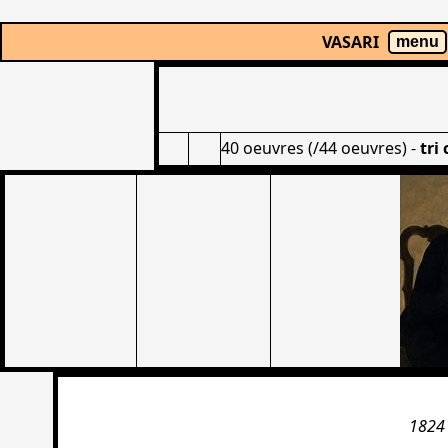
VASARI
menu
40 oeuvres (/44 oeuvres)
-
tri
1824