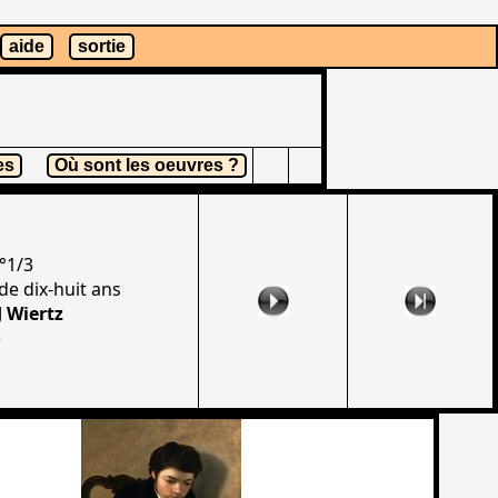
aide
sortie
es
Où sont les oeuvres ?
°1/3
de dix-huit ans
J Wiertz
)