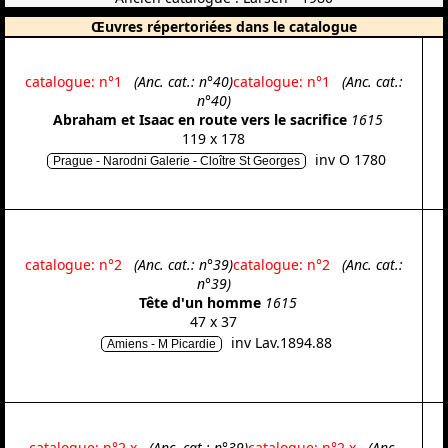
Œuvres répertoriées dans le catalogue
catalogue: n°1
(Anc. cat.: n°40)
catalogue: n°1
(Anc. cat.:
n°40)
Abraham et Isaac en route vers le sacrifice
1615
119 x 178
inv O 1780
Prague - Narodni Galerie - Cloître St Georges
catalogue: n°2
(Anc. cat.: n°39)
catalogue: n°2
(Anc. cat.:
n°39)
Tête d'un homme
1615
47 x 37
inv Lav.1894.88
Amiens - M Picardie
catalogue: n°2.x
(Anc. cat.: n°39)
catalogue: n°2.x
(Anc.