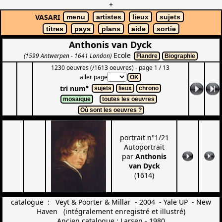
+
VASARI
menu
artistes
lieux
sujets
titres
pays
plans
aide
sortie
Anthonis van Dyck
Ecole
(1599 Antwerpen - 1641 London)
Flandre
Biographie
1230 oeuvres (/1613 oeuvres) - page 1 / 13
aller page
OK
tri num°
sujets
lieux
chrono
mosaïque
toutes les oeuvres
Où sont les oeuvres ?
portrait n°1/21
Autoportrait
par
Anthonis
van Dyck
(1614)
catalogue : Veyt & Poorter & Millar - 2004 - Yale UP - New
Haven (intégralement enregistré et illustré)
Ancien catalogue : Larsen - 1980