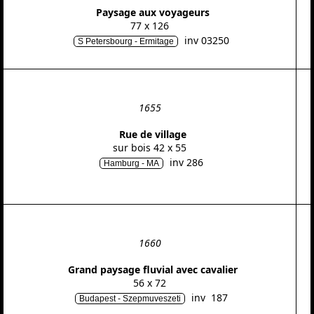
Paysage aux voyageurs
77 x 126
inv 03250
S Petersbourg - Ermitage
1655
Rue de village
sur bois 42 x 55
inv 286
Hamburg - MA
1660
Grand paysage fluvial avec cavalier
56 x 72
inv 187
Budapest - Szepmuveszeti