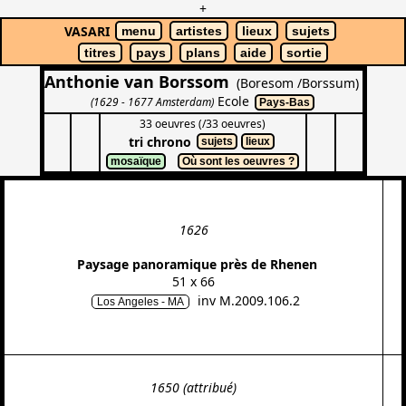
+
VASARI
menu
artistes
lieux
sujets
titres
pays
plans
aide
sortie
Anthonie van Borssom
(Boresom /Borssum)
Ecole
(1629 - 1677 Amsterdam)
Pays-Bas
33 oeuvres (/33 oeuvres)
tri chrono
sujets
lieux
mosaïque
Où sont les oeuvres ?
1626
Paysage panoramique près de Rhenen
51 x 66
inv M.2009.106.2
Los Angeles - MA
1650 (attribué)