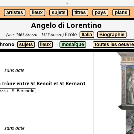
+
artistes
lieux
sujets
titres
pays
plans
Angelo di Lorentino
Ecole
(vers 1465 Arezzo - 1527 Arezzo)
Italia
Biographie
chrono
sujets
lieux
mosaïque
toutes les oeuvr
sans date
n trône entre St Benoît et St Bernard
ezzo - St Bernardo
sans date