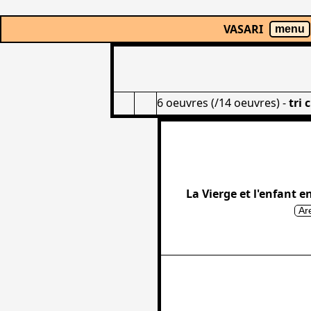
VASARI
menu
6 oeuvres (/14 oeuvres)
-
tri 
La Vierge et l'enfant e
Ar