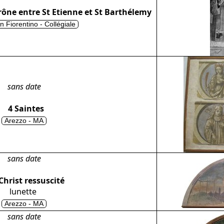
trône entre St Etienne et St Barthélemy
n Fiorentino - Collégiale
sans date
4 Saintes
Arezzo - MA
sans date
Christ ressuscité
lunette
Arezzo - MA
sans date