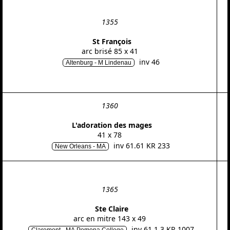
1355
St François
arc brisé 85 x 41
inv 46
Altenburg - M Lindenau
1360
L'adoration des mages
41 x 78
inv 61.61 KR 233
New Orleans - MA
1365
Ste Claire
arc en mitre 143 x 49
inv 61.1.3 KR 1007