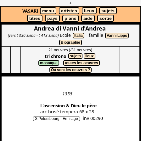
+
VASARI
menu
artistes
lieux
sujets
titres
pays
plans
aide
sortie
Andrea di Vanni d'Andrea
Ecole
famille
(vers 1330 Siena - 1413 Siena)
Italia
Vanni Lippo
Biographie
21 oeuvres (/31 oeuvres)
tri chrono
sujets
lieux
mosaïque
toutes les oeuvres
Où sont les oeuvres ?
1355
L'ascension & Dieu le père
arc brisé tempera 68 x 28
inv 00290
S Petersbourg - Ermitage