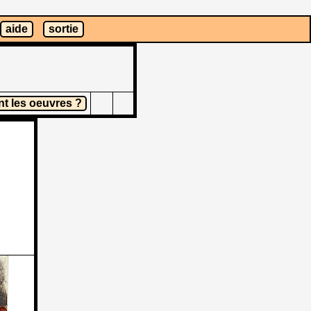
aide
sortie
t les oeuvres ?