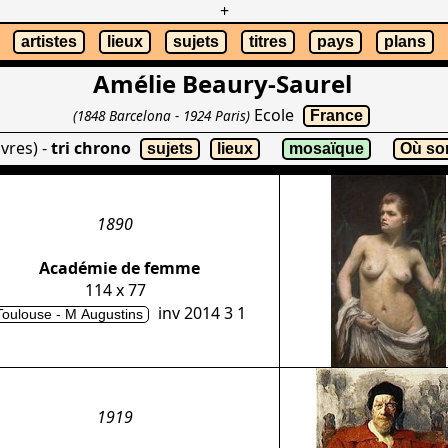
+
artistes
lieux
sujets
titres
pays
plans
Amélie Beaury-Saurel
Ecole
(1848 Barcelona - 1924 Paris)
France
vres)
-
tri chrono
sujets
lieux
mosaïque
Où son
1890
Académie de femme
114 x 77
inv 2014 3 1
Toulouse - M Augustins
1919