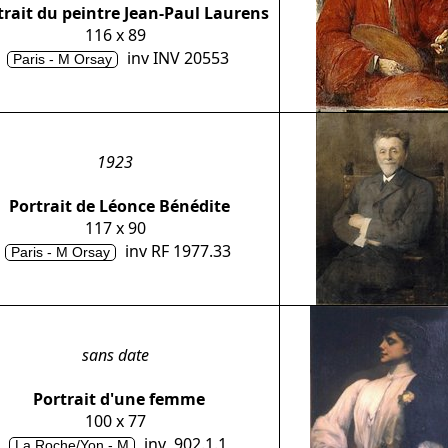
trait du peintre Jean-Paul Laurens
116 x 89
inv INV 20553
Paris - M Orsay
1923
Portrait de Léonce Bénédite
117 x 90
inv RF 1977.33
Paris - M Orsay
sans date
Portrait d'une femme
100 x 77
inv 902.1.1
La Roche/Yon - M