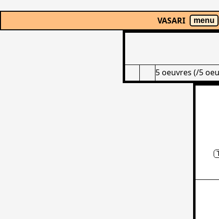
VASARI
menu
5 oeuvres (/5 oeu