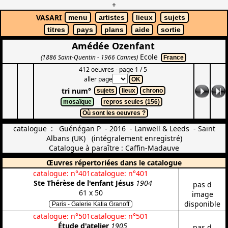
+
VASARI
menu
artistes
lieux
sujets
titres
pays
plans
aide
sortie
Amédée Ozenfant
Ecole
(1886 Saint-Quentin - 1966 Cannes)
France
412 oeuvres - page 1 / 5
aller page
OK
tri num°
sujets
lieux
chrono
mosaïque
repros seules (156)
Où sont les oeuvres ?
catalogue : Guénégan P - 2016 - Lanwell & Leeds - Saint
Albans (UK) (intégralement enregistré)
Catalogue à paraître : Caffin-Madauve
Œuvres répertoriées dans le catalogue
catalogue: n°401
catalogue: n°401
Ste Thérèse de l'enfant Jésus
1904
pas d
61 x 50
image
disponible
Paris - Galerie Katia Granoff
catalogue: n°501
catalogue: n°501
Étude d'atelier
1905
pas d