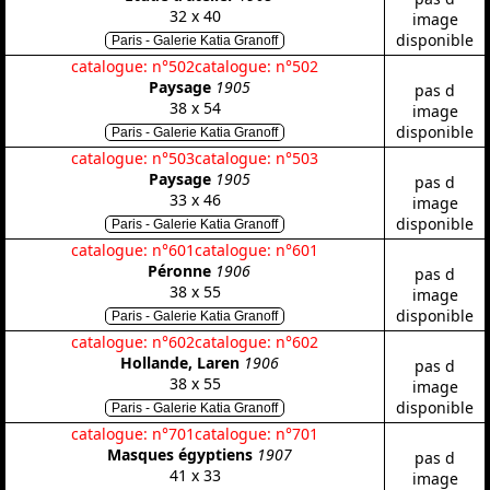
32 x 40
image
disponible
Paris - Galerie Katia Granoff
catalogue: n°502
catalogue: n°502
Paysage
1905
pas d
38 x 54
image
disponible
Paris - Galerie Katia Granoff
catalogue: n°503
catalogue: n°503
Paysage
1905
pas d
33 x 46
image
disponible
Paris - Galerie Katia Granoff
catalogue: n°601
catalogue: n°601
Péronne
1906
pas d
38 x 55
image
disponible
Paris - Galerie Katia Granoff
catalogue: n°602
catalogue: n°602
Hollande, Laren
1906
pas d
38 x 55
image
disponible
Paris - Galerie Katia Granoff
catalogue: n°701
catalogue: n°701
Masques égyptiens
1907
pas d
41 x 33
image