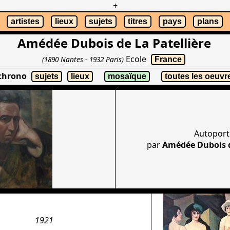
+
artistes
lieux
sujets
titres
pays
plans
Amédée Dubois de La Patellière
Ecole
(1890 Nantes - 1932 Paris)
France
 chrono
sujets
lieux
mosaïque
toutes les oeuvr
Autoport
par
Amédée Dubois d
1921