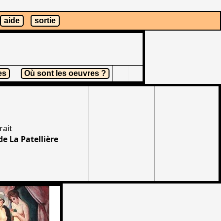
aide
sortie
es
Où sont les oeuvres ?
rait
e La Patellière