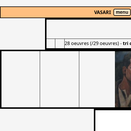
VASARI
menu
28 oeuvres (/29 oeuvres)
-
tri