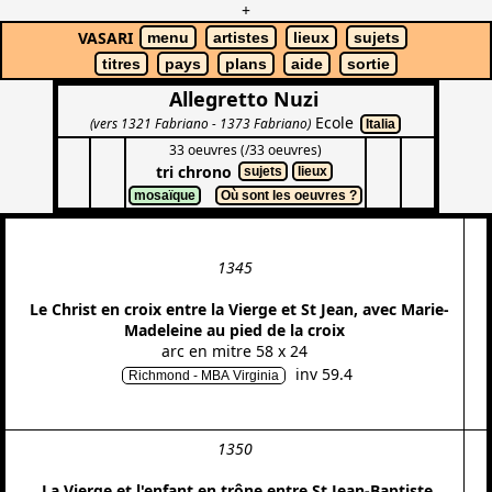
+
VASARI
menu
artistes
lieux
sujets
titres
pays
plans
aide
sortie
Allegretto Nuzi
Ecole
(vers 1321 Fabriano - 1373 Fabriano)
Italia
33 oeuvres (/33 oeuvres)
tri chrono
sujets
lieux
mosaïque
Où sont les oeuvres ?
1345
Le Christ en croix entre la Vierge et St Jean, avec Marie-
Madeleine au pied de la croix
arc en mitre 58 x 24
inv 59.4
Richmond - MBA Virginia
1350
La Vierge et l'enfant en trône entre St Jean-Baptiste,