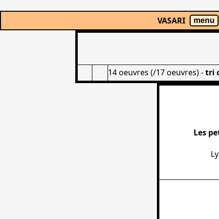
VASARI
menu
14 oeuvres (/17 oeuvres)
-
tri
Les pe
Ly