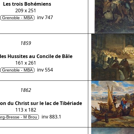
Les trois Bohémiens
209 x 251
inv 747
Grenoble - MBA
1859
des Hussites au Concile de Bâle
161 x 261
inv 554
Grenoble - MBA
1862
on du Christ sur le lac de Tibériade
113 x 182
inv 883.1
rg-Bresse - M Brou