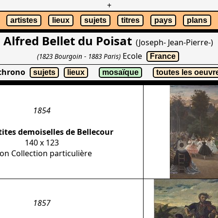
+
artistes
lieux
sujets
titres
pays
plans
Alfred Bellet du Poisat
(Joseph- Jean-Pierre-)
Ecole
(1823 Bourgoin - 1883 Paris)
France
 chrono
sujets
lieux
mosaïque
toutes les oeuvr
1854
tites demoiselles de Bellecour
140 x 123
on Collection particulière
1857