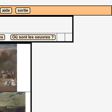
aide
sortie
es
Où sont les oeuvres ?