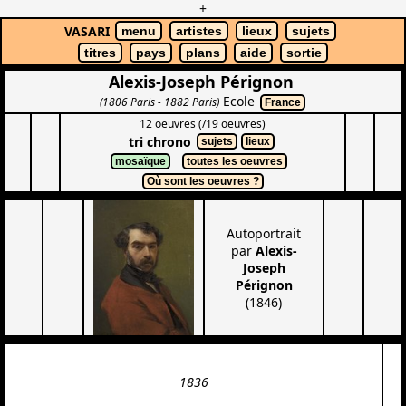
+
VASARI
menu
artistes
lieux
sujets
titres
pays
plans
aide
sortie
Alexis-Joseph Pérignon
Ecole
(1806 Paris - 1882 Paris)
France
12 oeuvres (/19 oeuvres)
tri chrono
sujets
lieux
mosaïque
toutes les oeuvres
Où sont les oeuvres ?
Autoportrait
par
Alexis-
Joseph
Pérignon
(1846)
1836