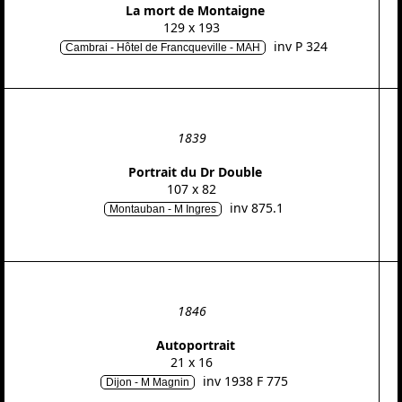
La mort de Montaigne
129 x 193
inv P 324
Cambrai - Hôtel de Francqueville - MAH
1839
Portrait du Dr Double
107 x 82
inv 875.1
Montauban - M Ingres
1846
Autoportrait
21 x 16
inv 1938 F 775
Dijon - M Magnin