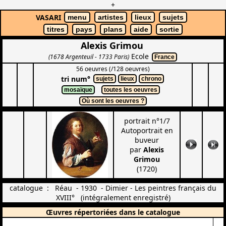
+
VASARI
menu
artistes
lieux
sujets
titres
pays
plans
aide
sortie
Alexis Grimou
Ecole
(1678 Argenteuil - 1733 Paris)
France
56 oeuvres (/128 oeuvres)
tri num°
sujets
lieux
chrono
mosaïque
toutes les oeuvres
Où sont les oeuvres ?
portrait n°1/7
Autoportrait en
buveur
par
Alexis
Grimou
(1720)
catalogue : Réau - 1930 - Dimier - Les peintres français du
XVIII° (intégralement enregistré)
Œuvres répertoriées dans le catalogue