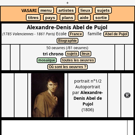
+
VASARI
menu
artistes
lieux
sujets
titres
pays
plans
aide
sortie
Alexandre-Denis Abel de Pujol
Ecole
famille
(1785 Valenciennes - 1861 Paris)
France
Abel de Pujol
Biographie
50 oeuvres (/81 oeuvres)
tri chrono
sujets
lieux
mosaïque
toutes les oeuvres
Où sont les oeuvres ?
portrait n°1/2
Autoportrait
par
Alexandre-
Denis Abel de
Pujol
(1806)