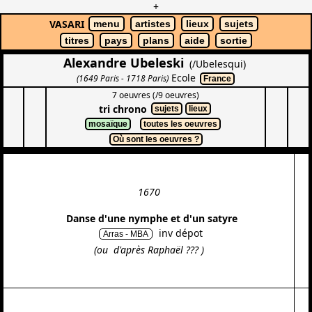
+
VASARI
menu
artistes
lieux
sujets
titres
pays
plans
aide
sortie
Alexandre Ubeleski
(/Ubelesqui)
Ecole
(1649 Paris - 1718 Paris)
France
7 oeuvres (/9 oeuvres)
tri chrono
sujets
lieux
mosaïque
toutes les oeuvres
Où sont les oeuvres ?
1670
Danse d'une nymphe et d'un satyre
inv dépot
Arras - MBA
(ou d'après Raphaël ??? )