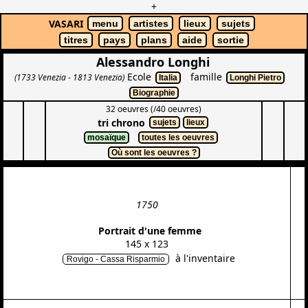
+
VASARI
menu
artistes
lieux
sujets
titres
pays
plans
aide
sortie
Alessandro Longhi
Ecole
famille
(1733 Venezia - 1813 Venezia)
Italia
Longhi Pietro
Biographie
32 oeuvres (/40 oeuvres)
tri chrono
sujets
lieux
mosaïque
toutes les oeuvres
Où sont les oeuvres ?
1750
Portrait d'une femme
145 x 123
à l'inventaire
Rovigo - Cassa Risparmio