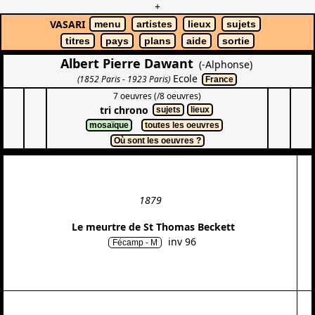
+
VASARI
menu
artistes
lieux
sujets
titres
pays
plans
aide
sortie
Albert Pierre Dawant
(-Alphonse)
Ecole
(1852 Paris - 1923 Paris)
France
7 oeuvres (/8 oeuvres)
tri chrono
sujets
lieux
mosaïque
toutes les oeuvres
Où sont les oeuvres ?
1879
Le meurtre de St Thomas Beckett
inv 96
Fécamp - M