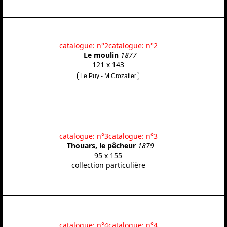
catalogue: n°2
catalogue: n°2
Le moulin
1877
121 x 143
Le Puy - M Crozatier
catalogue: n°3
catalogue: n°3
Thouars, le pêcheur
1879
95 x 155
collection particulière
catalogue: n°4
catalogue: n°4