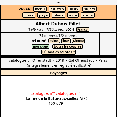
+
VASARI
menu
artistes
lieux
sujets
titres
pays
plans
aide
sortie
Albert Dubois-Pillet
Ecole
(1846 Paris - 1890 Le Puy)
France
74 oeuvres (/122 oeuvres)
tri num°
sujets
lieux
chrono
mosaïque
toutes les oeuvres
Où sont les oeuvres ?
catalogue : Offenstadt - 2018 - Gal Offenstadt - Paris
(intégralement enregistré et illustré)
Paysages
catalogue: n°1
catalogue: n°1
La rue de la Butte-aux-cailles
1876
100 x 79