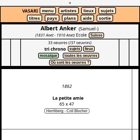
+
VASARI
menu
artistes
lieux
sujets
titres
pays
plans
aide
sortie
Albert Anker
(Samuel-)
Ecole
(1831 Anet - 1910 Anet)
Suisse
33 oeuvres (/37 oeuvres)
tri chrono
sujets
lieux
mosaïque
toutes les oeuvres
Où sont les oeuvres ?
1862
La petite amie
65 x 47
Herrliberg - Coll Blocher