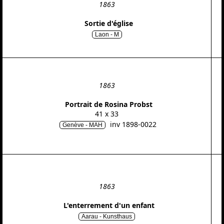
1863
Sortie d'église
Laon - M
1863
Portrait de Rosina Probst
41 x 33
inv 1898-0022
Genève - MAH
1863
L'enterrement d'un enfant
Aarau - Kunsthaus