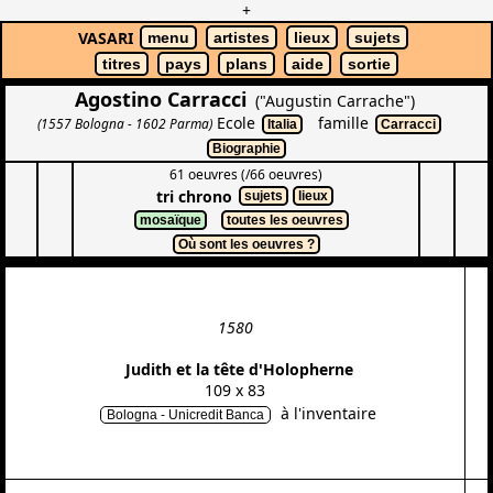
+
VASARI
menu
artistes
lieux
sujets
titres
pays
plans
aide
sortie
Agostino Carracci
("Augustin Carrache")
Ecole
famille
(1557 Bologna - 1602 Parma)
Italia
Carracci
Biographie
61 oeuvres (/66 oeuvres)
tri chrono
sujets
lieux
mosaïque
toutes les oeuvres
Où sont les oeuvres ?
1580
Judith et la tête d'Holopherne
109 x 83
à l'inventaire
Bologna - Unicredit Banca