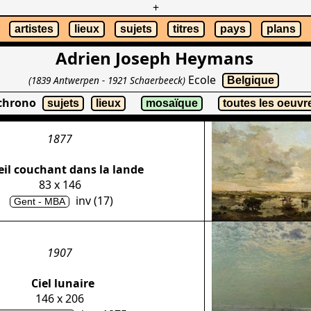
+
artistes
lieux
sujets
titres
pays
plans
Adrien Joseph Heymans
Ecole
(1839 Antwerpen - 1921 Schaerbeeck)
Belgique
 chrono
sujets
lieux
mosaïque
toutes les oeuvr
1877
eil couchant dans la lande
83 x 146
inv (17)
Gent - MBA
1907
Ciel lunaire
146 x 206