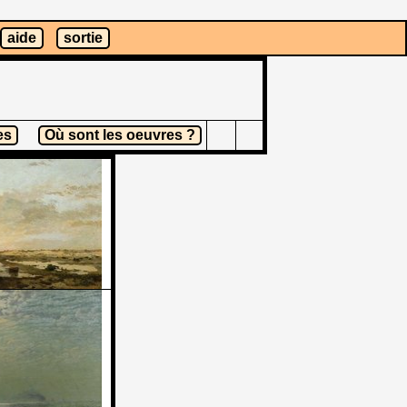
aide
sortie
es
Où sont les oeuvres ?