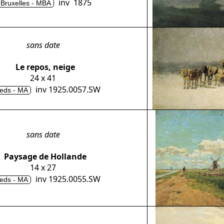
inv 1875
Bruxelles - MBA
sans date
Le repos, neige
24 x 41
inv 1925.0057.SW
eds - MA
sans date
Paysage de Hollande
14 x 27
inv 1925.0055.SW
eds - MA