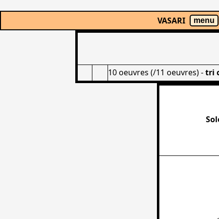
VASARI
menu
10 oeuvres (/11 oeuvres)
-
tri
Sol