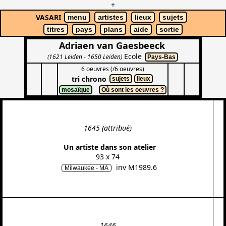
+
VASARI
menu
artistes
lieux
sujets
titres
pays
plans
aide
sortie
Adriaen van Gaesbeeck
Ecole
(1621 Leiden - 1650 Leiden)
Pays-Bas
6 oeuvres (/6 oeuvres)
tri chrono
sujets
lieux
mosaïque
Où sont les oeuvres ?
1645 (attribué)
Un artiste dans son atelier
93 x 74
inv M1989.6
Milwaukee - MA
1646