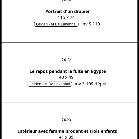
Portrait d'un drapier
115 x 74
inv S 110
Leiden - M De Lakenhal
1647
Le repos pendant la fuite en Égypte
40 x 49
inv S 109 dépot
Leiden - M De Lakenhal
1655
Intérieur avec femme brodant et trois enfants
41 x 35