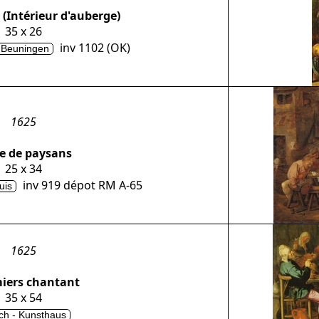
 (Intérieur d'auberge)
35 x 26
inv 1102 (OK)
 Beuningen
1625
e de paysans
25 x 34
inv 919 dépot RM A-65
uis
1625
iers chantant
35 x 54
ch - Kunsthaus