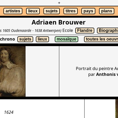
+
artistes
lieux
sujets
titres
pays
plans
Adriaen Brouwer
Ecole
rs 1605 Oudenaarde - 1638 Antwerpen)
Flandre
Biograph
i chrono
sujets
lieux
mosaïque
toutes les oeuv
Portrait du peintre 
par
Anthonis 
1624