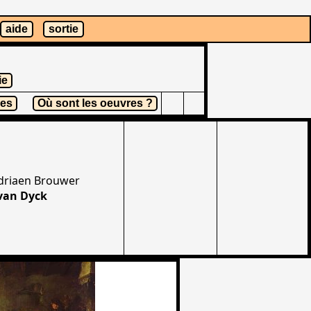
aide
sortie
ie
res
Où sont les oeuvres ?
Adriaen Brouwer
van Dyck