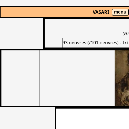
VASARI
menu
(ve
93 oeuvres (/101 oeuvres)
-
tr