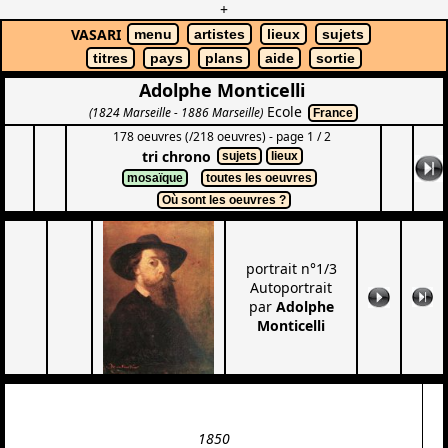
+
VASARI
menu
artistes
lieux
sujets
titres
pays
plans
aide
sortie
Adolphe Monticelli
Ecole
(1824 Marseille - 1886 Marseille)
France
178 oeuvres (/218 oeuvres) - page 1 / 2
tri chrono
sujets
lieux
mosaïque
toutes les oeuvres
Où sont les oeuvres ?
portrait n°1/3
Autoportrait
par
Adolphe
Monticelli
1850