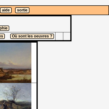
aide
sortie
phie
es
Où sont les oeuvres ?