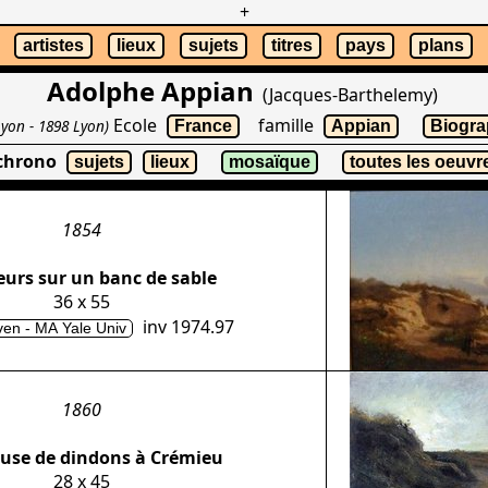
+
artistes
lieux
sujets
titres
pays
plans
Adolphe Appian
(Jacques-Barthelemy)
Ecole
famille
Lyon - 1898 Lyon)
France
Appian
Biogra
 chrono
sujets
lieux
mosaïque
toutes les oeuvr
1854
urs sur un banc de sable
36 x 55
inv 1974.97
en - MA Yale Univ
1860
use de dindons à Crémieu
28 x 45