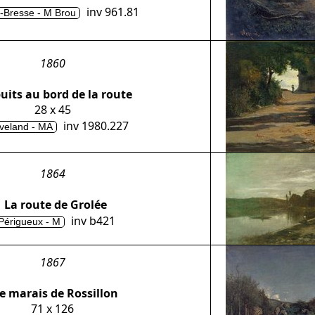
inv 961.81
-Bresse - M Brou
1860
puits au bord de la route
28 x 45
inv 1980.227
veland - MA
1864
La route de Grolée
inv b421
Périgueux - M
1867
e marais de Rossillon
71 x 126