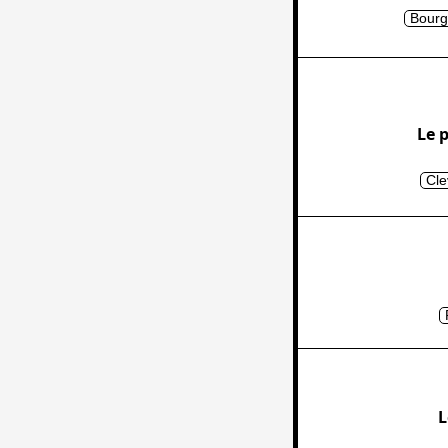
Bourg
Le 
Cle
L