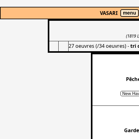
VASARI
menu
(1819 
27 oeuvres (/34 oeuvres)
-
tri
Pêche
New Hav
Garde