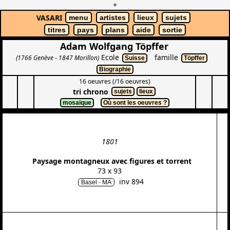
+
VASARI
menu
artistes
lieux
sujets
titres
pays
plans
aide
sortie
Adam Wolfgang Töpffer
Ecole
famille
(1766 Genève - 1847 Morillon)
Suisse
Töpffer
Biographie
16 oeuvres (/16 oeuvres)
tri chrono
sujets
lieux
mosaïque
Où sont les oeuvres ?
1801
Paysage montagneux avec figures et torrent
73 x 93
inv 894
Basel - MA