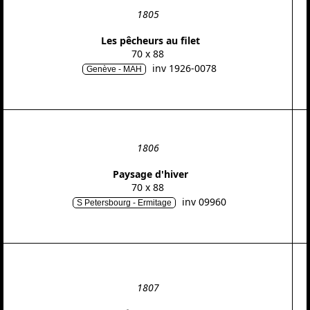
1805
Les pêcheurs au filet
70 x 88
inv 1926-0078
Genève - MAH
1806
Paysage d'hiver
70 x 88
inv 09960
S Petersbourg - Ermitage
1807