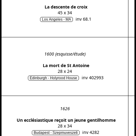
La descente de croix
45 x 34
inv 68.1
Los Angeles - MA
1600 (esquisse/étude)
La mort de St Antoine
28 x 24
inv 402993
Edinburgh - Holyrood House
1626
Un ecclésiastique reçoit un jeune gentilhomme
28 x 34
inv 4282
Budapest - Szepmuveszeti