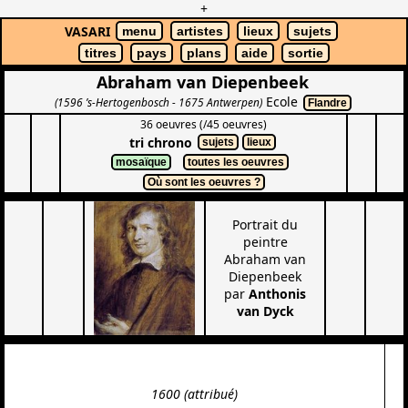
+
VASARI
menu
artistes
lieux
sujets
titres
pays
plans
aide
sortie
Abraham van Diepenbeek
Ecole
(1596 ’s-Hertogenbosch - 1675 Antwerpen)
Flandre
36 oeuvres (/45 oeuvres)
tri chrono
sujets
lieux
mosaïque
toutes les oeuvres
Où sont les oeuvres ?
Portrait du
peintre
Abraham van
Diepenbeek
par
Anthonis
van Dyck
1600 (attribué)