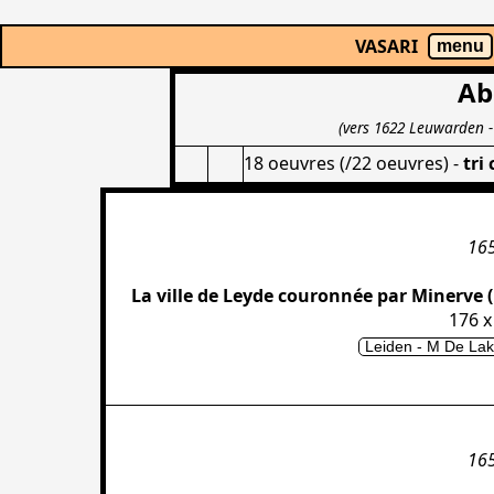
VASARI
menu
Ab
(vers 1622 Leuwarden 
18 oeuvres (/22 oeuvres)
-
tri
16
La ville de Leyde couronnée par Minerve
176 x
Leiden - M De Lak
16