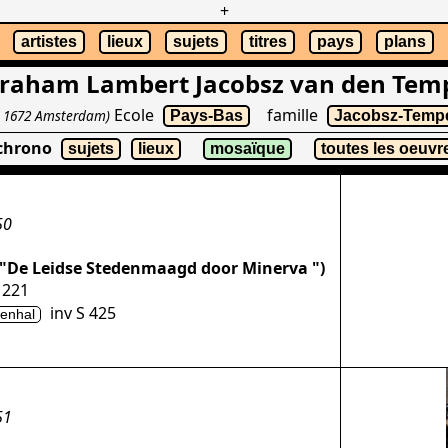
+
artistes
lieux
sujets
titres
pays
plans
raham Lambert Jacobsz van den Tem
Ecole
famille
- 1672 Amsterdam)
Pays-Bas
Jacobsz-Temp
 chrono
sujets
lieux
mosaïque
toutes les oeuvr
50
 ("De Leidse Stedenmaagd door Minerva ")
 221
inv S 425
enhal
51