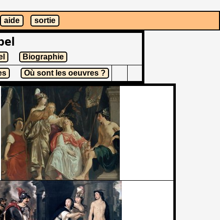
aide
sortie
pel
el
Biographie
es
Où sont les oeuvres ?