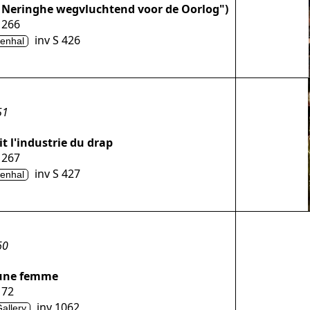
e Neringhe wegvluchtend voor de Oorlog")
 266
inv S 426
enhal
51
it l'industrie du drap
 267
inv S 427
enhal
60
'une femme
 72
inv 1062
Gallery