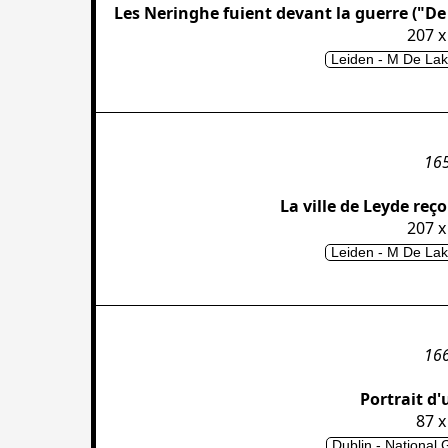
Les Neringhe fuient devant la guerre ("D
207 x
Leiden - M De Lak
16
La ville de Leyde reço
207 x
Leiden - M De Lak
16
Portrait d
87 x
Dublin - National 