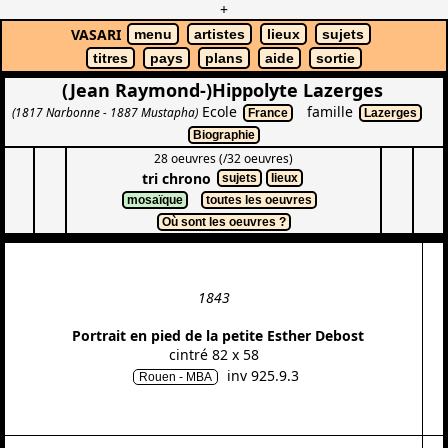
+
VASARI
menu
artistes
lieux
sujets
titres
pays
plans
aide
sortie
(Jean Raymond-)Hippolyte Lazerges
Ecole
famille
(1817 Narbonne - 1887 Mustapha)
France
Lazerges
Biographie
28 oeuvres (/32 oeuvres)
tri chrono
sujets
lieux
mosaïque
toutes les oeuvres
Où sont les oeuvres ?
1843
Portrait en pied de la petite Esther Debost
cintré 82 x 58
inv 925.9.3
Rouen - MBA