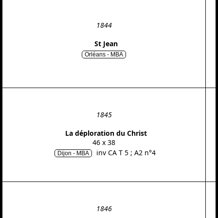
1844
St Jean
Orléans - MBA
1845
La déploration du Christ
46 x 38
inv CA T 5 ; A2 n°4
Dijon - MBA
1846