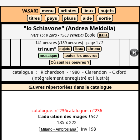
+
VASARI
menu
artistes
lieux
sujets
titres
pays
plans
aide
sortie
"lo Schiavone" (Andrea Meldolla)
Ecole
(vers 1510 Zara - 1563 Venezia)
Italia
141 oeuvres (/189 oeuvres) - page 1 / 2
tri num°
sujets
lieux
chrono
mosaïque
toutes les oeuvres
Où sont les oeuvres ?
catalogue : Richardson - 1980 - Clarendon - Oxford
(intégralement enregistré et illustré)
Œuvres répertoriées dans le catalogue
catalogue: n°236
catalogue: n°236
L'adoration des mages
1547
185 x 222
inv 198
Milano - Ambrosiana