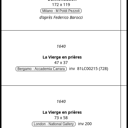
172 x 119
Milano - M Poldi Pezzoli
d'après Federico Barocci
1640
La Vierge en prières
47 x 37
inv 81LC00215 (728)
Bergamo - Accademia Carrara
1640
La Vierge en prières
73 x 58
inv 200
London - National Gallery