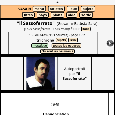
+
VASARI
menu
artistes
lieux
sujets
titres
pays
plans
aide
sortie
"il Sassoferrato"
(Giovanni-Battista Salvi)
Ecole
(1609 Sassoferrato - 1685 Roma)
Italia
133 oeuvres (/153 oeuvres) - page 1 / 2
tri chrono
sujets
lieux
mosaïque
toutes les oeuvres
Où sont les oeuvres ?
Autoportrait
par
"il
Sassoferrato"
1640
L'annonciation