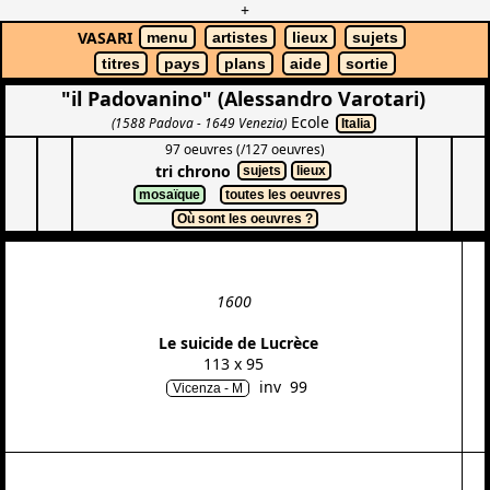
+
VASARI
menu
artistes
lieux
sujets
titres
pays
plans
aide
sortie
"il Padovanino" (Alessandro Varotari)
Ecole
(1588 Padova - 1649 Venezia)
Italia
97 oeuvres (/127 oeuvres)
tri chrono
sujets
lieux
mosaïque
toutes les oeuvres
Où sont les oeuvres ?
1600
Le suicide de Lucrèce
113 x 95
inv 99
Vicenza - M