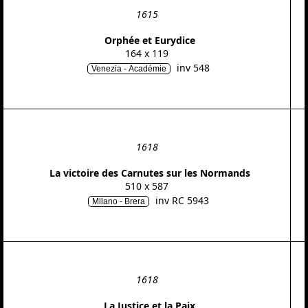
1615
Orphée et Eurydice
164 x 119
inv 548
Venezia - Académie
1618
La victoire des Carnutes sur les Normands
510 x 587
inv RC 5943
Milano - Brera
1618
La Justice et la Paix