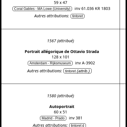
59 x 47
inv 61.036 KR 1803
Coral Gables - MA Lowe (University)
Autres attributions:
tintoret
1567 (attribué)
Portrait allégorique de Ottavio Strada
128 x 101
inv A-3902
Amsterdam - Rijksmuseum
Autres attributions:
(attrib.)
tintoret
1580 (attribué)
Autoportrait
60 x 51
inv 381
Madrid - Prado
Autres attributions:
tintoret d