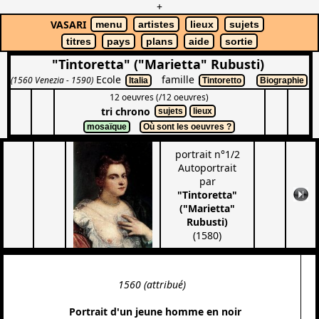
+
VASARI
menu
artistes
lieux
sujets
titres
pays
plans
aide
sortie
"Tintoretta" ("Marietta" Rubusti)
Ecole
famille
(1560 Venezia - 1590)
Italia
Tintoretto
Biographie
12 oeuvres (/12 oeuvres)
tri chrono
sujets
lieux
mosaïque
Où sont les oeuvres ?
portrait n°1/2
Autoportrait
par
"Tintoretta"
("Marietta"
Rubusti)
(1580)
1560 (attribué)
Portrait d'un jeune homme en noir