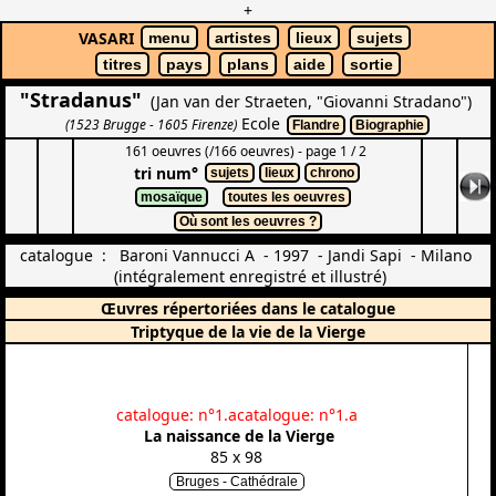
+
VASARI
menu
artistes
lieux
sujets
titres
pays
plans
aide
sortie
"Stradanus"
(Jan van der Straeten, "Giovanni Stradano")
Ecole
(1523 Brugge - 1605 Firenze)
Flandre
Biographie
161 oeuvres (/166 oeuvres) - page 1 / 2
tri num°
sujets
lieux
chrono
mosaïque
toutes les oeuvres
Où sont les oeuvres ?
catalogue : Baroni Vannucci A - 1997 - Jandi Sapi - Milano
(intégralement enregistré et illustré)
Œuvres répertoriées dans le catalogue
Triptyque de la vie de la Vierge
catalogue: n°1.a
catalogue: n°1.a
La naissance de la Vierge
85 x 98
Bruges - Cathédrale