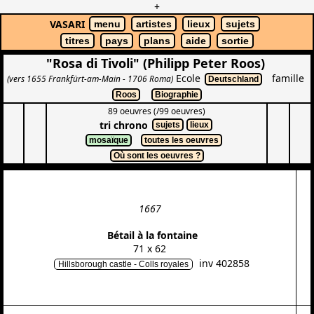
+
VASARI
menu
artistes
lieux
sujets
titres
pays
plans
aide
sortie
"Rosa di Tivoli" (Philipp Peter Roos)
Ecole
famille
(vers 1655 Frankfürt-am-Main - 1706 Roma)
Deutschland
Roos
Biographie
89 oeuvres (/99 oeuvres)
tri chrono
sujets
lieux
mosaïque
toutes les oeuvres
Où sont les oeuvres ?
1667
Bétail à la fontaine
71 x 62
inv 402858
Hillsborough castle - Colls royales