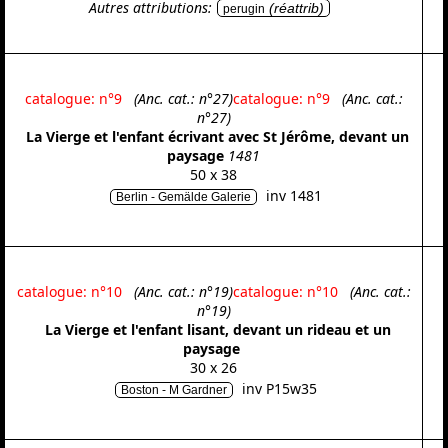
Autres attributions:
(réattrib)
perugin
catalogue: n°9
(Anc. cat.: n°27)
catalogue: n°9
(Anc. cat.:
n°27)
La Vierge et l'enfant écrivant avec St Jérôme, devant un
paysage
1481
50 x 38
inv 1481
Berlin - Gemälde Galerie
catalogue: n°10
(Anc. cat.: n°19)
catalogue: n°10
(Anc. cat.:
n°19)
La Vierge et l'enfant lisant, devant un rideau et un
paysage
30 x 26
inv P15w35
Boston - M Gardner