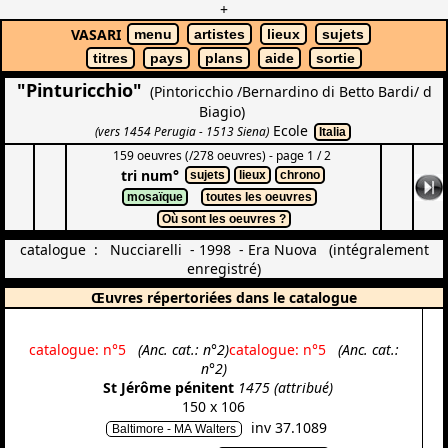
+
VASARI
menu
artistes
lieux
sujets
titres
pays
plans
aide
sortie
"Pinturicchio"
(Pintoricchio /Bernardino di Betto Bardi/ d
Biagio)
Ecole
(vers 1454 Perugia - 1513 Siena)
Italia
159 oeuvres (/278 oeuvres) - page 1 / 2
tri num°
sujets
lieux
chrono
mosaïque
toutes les oeuvres
Où sont les oeuvres ?
catalogue : Nucciarelli - 1998 - Era Nuova (intégralement
enregistré)
Œuvres répertoriées dans le catalogue
catalogue: n°5
(Anc. cat.: n°2)
catalogue: n°5
(Anc. cat.:
n°2)
St Jérôme pénitent
1475 (attribué)
150 x 106
inv 37.1089
Baltimore - MA Walters