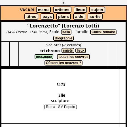
+
VASARI
menu
artistes
lieux
sujets
titres
pays
plans
aide
sortie
"Lorenzetto" (Lorenzo Lotti)
Ecole
famille
(1490 Firenze - 1541 Roma)
Italia
Giulio Romano
Biographie
6 oeuvres (/8 oeuvres)
tri chrono
sujets
lieux
mosaïque
toutes les oeuvres
Où sont les oeuvres ?
1523
Elie
sculpture
Roma - SM Popolo