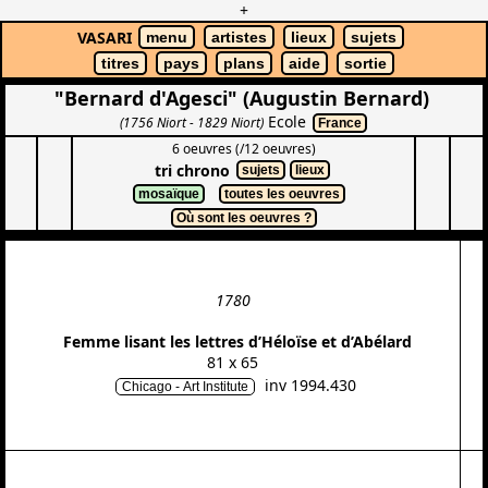
+
VASARI
menu
artistes
lieux
sujets
titres
pays
plans
aide
sortie
"Bernard d'Agesci" (Augustin Bernard)
Ecole
(1756 Niort - 1829 Niort)
France
6 oeuvres (/12 oeuvres)
tri chrono
sujets
lieux
mosaïque
toutes les oeuvres
Où sont les oeuvres ?
1780
Femme lisant les lettres d’Héloïse et d’Abélard
81 x 65
inv 1994.430
Chicago - Art Institute